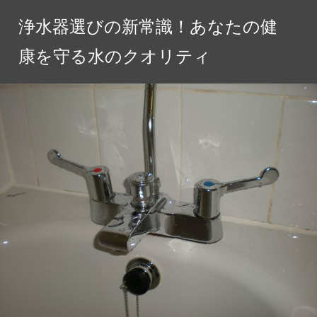
コ
浄水器選びの新常識！あなたの健
ン
テ
康を守る水のクオリティ
ン
ツ
へ
ス
キ
ッ
プ