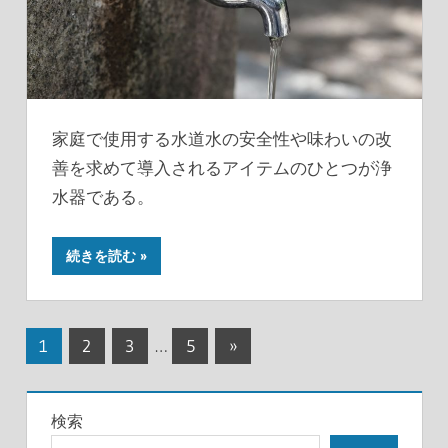
家庭で使用する水道水の安全性や味わいの改
善を求めて導入されるアイテムのひとつが浄
水器である。
続きを読む
投
次
1
2
3
…
5
»
の
稿
記
の
検索
事