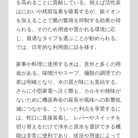
を高めることに貢献している。例えば活性炭
はにおいや残留塩素を吸着するが、銀イオン
を加えることで菌の繁殖を抑制する効果が得
られる。そのため用途や置かれる環境に応
じ、最適なタイプを選ぶことが勧められる。
では、日常的な利用面に話を移す。
家事や料理に使用する水は、意外と多くの用
途がある。味噌汁やスープ、麺類の調理での
差は明確となり、水の質が味にも直結する。
さらに小型家電へ注ぐ際も、カルキや雑味が
ないために機器寿命の延長や風味への影響低
減につながる。こういった利点を享受するに
は、蛇口に直接装着し、レバーやスイッチを
切り替えるだけで浄水と原水を選択できる機
能は非常に便利であり、状況や用途によって