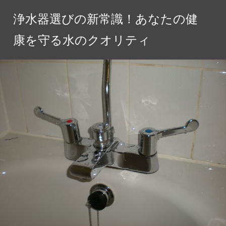
コ
浄水器選びの新常識！あなたの健
ン
テ
康を守る水のクオリティ
ン
ツ
へ
ス
キ
ッ
プ