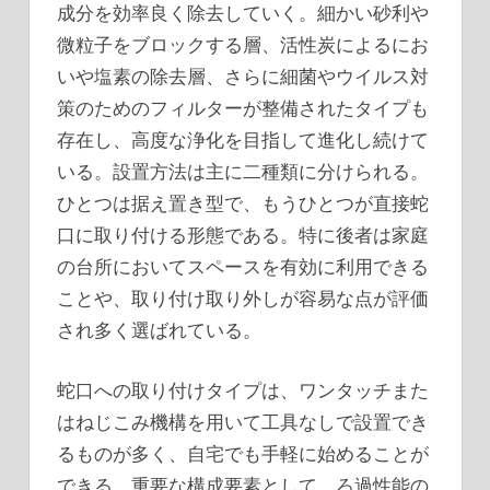
成分を効率良く除去していく。細かい砂利や
微粒子をブロックする層、活性炭によるにお
いや塩素の除去層、さらに細菌やウイルス対
策のためのフィルターが整備されたタイプも
存在し、高度な浄化を目指して進化し続けて
いる。設置方法は主に二種類に分けられる。
ひとつは据え置き型で、もうひとつが直接蛇
口に取り付ける形態である。特に後者は家庭
の台所においてスペースを有効に利用できる
ことや、取り付け取り外しが容易な点が評価
され多く選ばれている。
蛇口への取り付けタイプは、ワンタッチまた
はねじこみ機構を用いて工具なしで設置でき
るものが多く、自宅でも手軽に始めることが
できる。重要な構成要素として、ろ過性能の