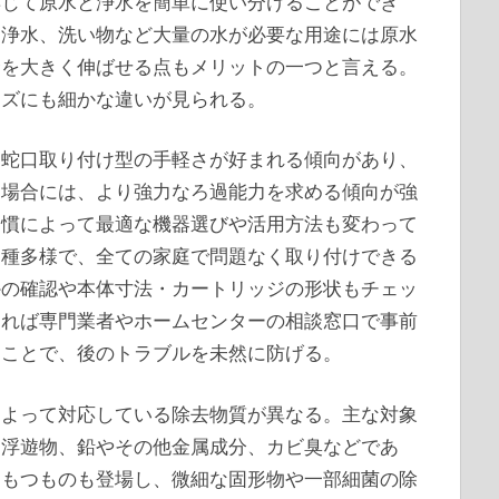
応じて原水と浄水を簡単に使い分けることができ
は浄水、洗い物など大量の水が必要な用途には原水
命を大きく伸ばせる点もメリットの一つと言える。
ーズにも細かな違いが見られる。
は蛇口取り付け型の手軽さが好まれる傾向があり、
る場合には、より強力なろ過能力を求める傾向が強
習慣によって最適な機器選びや活用方法も変わって
多種多様で、全ての家庭で問題なく取り付けできる
かの確認や本体寸法・カートリッジの形状もチェッ
あれば専門業者やホームセンターの相談窓口で事前
ることで、後のトラブルを未然に防げる。
によって対応している除去物質が異なる。主な対象
る浮遊物、鉛やその他金属成分、カビ臭などであ
をもつものも登場し、微細な固形物や一部細菌の除