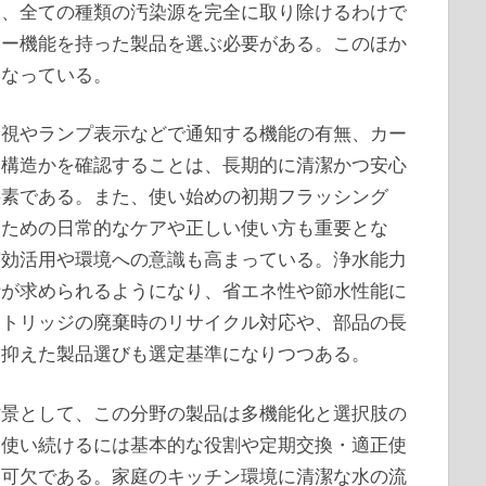
し、全ての種類の汚染源を完全に取り除けるわけで
ター機能を持った製品を選ぶ必要がある。このほか
となっている。
目視やランプ表示などで通知する機能の有無、カー
る構造かを確認することは、長期的に清潔かつ安心
要素である。また、使い始めの初期フラッシング
ぐための日常的なケアや正しい使い方も重要とな
有効活用や環境への意識も高まっている。浄水能力
計が求められるようになり、省エネ性や節水性能に
ートリッジの廃棄時のリサイクル対応や、部品の長
け抑えた製品選びも選定基準になりつつある。
背景として、この分野の製品は多機能化と選択肢の
に使い続けるには基本的な役割や定期交換・適正使
不可欠である。家庭のキッチン環境に清潔な水の流