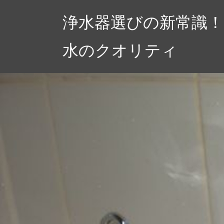
コ
浄水器選びの新常識
ン
テ
水のクオリティ
ン
ツ
へ
ス
キ
ッ
プ