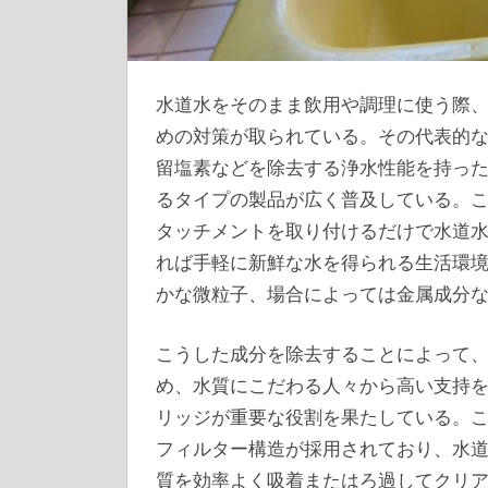
水道水をそのまま飲用や調理に使う際
めの対策が取られている。
その代表的
留塩素などを除去する浄水性能を持っ
るタイプの製品が広く普及している。
タッチメントを取り付けるだけで水道
れば手軽に新鮮な水を得られる生活環
かな微粒子、場合によっては金属成分
こうした成分を除去することによって
め、水質にこだわる人々から高い支持
リッジが重要な役割を果たしている。
フィルター構造が採用されており、水
質を効率よく吸着またはろ過してクリ