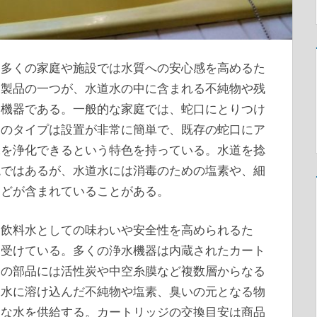
、多くの家庭や施設では水質への安心感を高めるた
な製品の一つが、水道水の中に含まれる不純物や残
た機器である。一般的な家庭では、蛇口にとりつけ
このタイプは設置が非常に簡単で、既存の蛇口にア
水を浄化できるという特色を持っている。水道を捻
境ではあるが、水道水には消毒のための塩素や、細
などが含まれていることがある。
、飲料水としての味わいや安全性を高められるた
を受けている。多くの浄水機器は内蔵されたカート
この部品には活性炭や中空糸膜など複数層からなる
道水に溶け込んだ不純物や塩素、臭いの元となる物
アな水を供給する。カートリッジの交換目安は商品