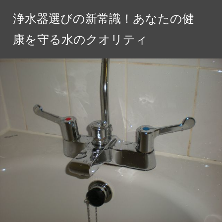
コ
浄水器選びの新常識！あなたの健
ン
テ
康を守る水のクオリティ
ン
ツ
へ
ス
キ
ッ
プ