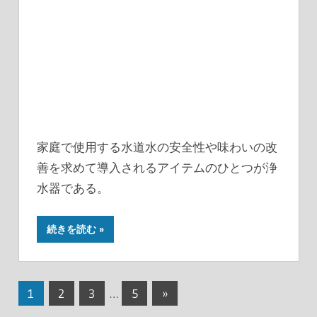
家庭で使用する水道水の安全性や味わいの改
善を求めて導入されるアイテムのひとつが浄
水器である。
続きを読む
投
次
1
2
3
…
5
»
の